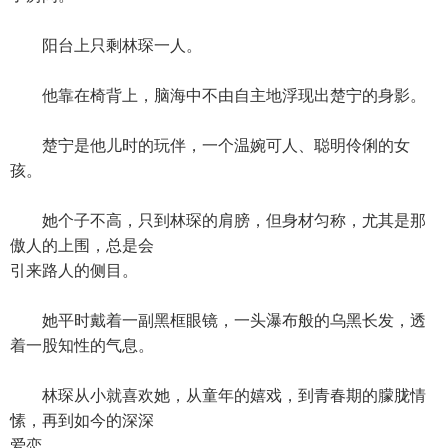
阳台上只剩林琛一人。
他靠在椅背上，脑海中不由自主地浮现出楚宁的身影。
楚宁是他儿时的玩伴，一个温婉可人、聪明伶俐的女
孩。
她个子不高，只到林琛的肩膀，但身材匀称，尤其是那
傲人的上围，总是会
引来路人的侧目。
她平时戴着一副黑框眼镜，一头瀑布般的乌黑长发，透
着一股知性的气息。
林琛从小就喜欢她，从童年的嬉戏，到青春期的朦胧情
愫，再到如今的深深
爱恋。