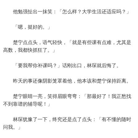
他勉强扯出一抹笑：「怎么样？大学生活还适应吗？」
「嗯，挺好的。」
楚宁点点头，语气轻快，「就是有些课有点难，尤其是
高数，我都快抓狂了。」
「要我帮你补课吗？」话刚出口，林琛就后悔了。
昨天的事还像阴影笼罩着他，他本该和楚宁保持距离。
楚宁眼睛一亮，笑得眉眼弯弯：「那最好了！我正愁找
不到靠谱的辅导呢！」
林琛犹豫了一下，终究还是点了点头：「有不懂的随时
问我。」