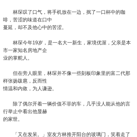
林琛叹了口气，将手机放在一边，抿了一口杯中的咖
啡，苦涩的味道在口中
蔓延，却不及他心中的苦涩。
林琛今年19岁，是一名大一新生，家境优渥，父亲是本
市一家知名房地产企
业的掌舵人。
但在旁人眼里，林琛并不像一些刻板印象里的富二代那
样张扬跋扈，反而性
情温和内敛，为人谦逊。
除了偶尔开着一辆价值不菲的车，几乎没人能从他的言
行举止中看出他显赫
的家世。
「又在发呆。」室友方林推开阳台的玻璃门，笑着走了