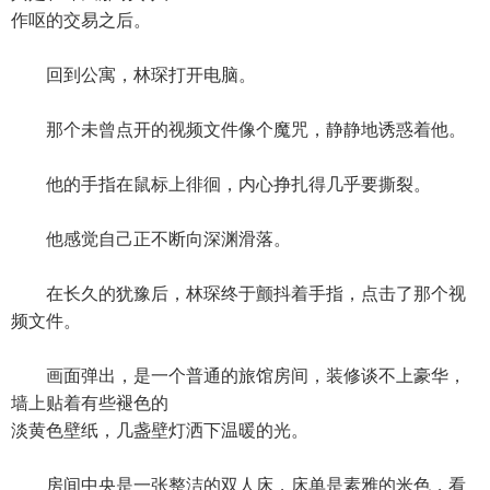
作呕的交易之后。
回到公寓，林琛打开电脑。
那个未曾点开的视频文件像个魔咒，静静地诱惑着他。
他的手指在鼠标上徘徊，内心挣扎得几乎要撕裂。
他感觉自己正不断向深渊滑落。
在长久的犹豫后，林琛终于颤抖着手指，点击了那个视
频文件。
画面弹出，是一个普通的旅馆房间，装修谈不上豪华，
墙上贴着有些褪色的
淡黄色壁纸，几盏壁灯洒下温暖的光。
房间中央是一张整洁的双人床，床单是素雅的米色，看