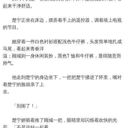
起来干净舒适。
楚宁正坐在床边，摆弄着手上的遥控器，调着墙上电视
的节目。
她穿着一件白色衬衫搭配浅色牛仔裤，头发简单地扎成
马尾，看起来青春洋
溢；顾城则一身休闲装扮，黑色T 恤和牛仔裤，显得随意而
帅气。
他走到楚宁的身边坐下，一把把楚宁搂进了怀里，嘴对
着楚宁的脸就亲了上
去。
「别闹了！」
楚宁娇嗔着推了顾城一把，眼睛里却闪烁着欢快的光
芒，「不是说好一起看