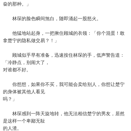
奋的那种。」
林琛的脸色瞬间煞白，随即涌起一股怒火。
他猛地站起身，一把揪住顾城的衣领：「你个混蛋！敢
拿楚宁的隐私做交易？！」
顾城似乎早有准备，迅速按住林琛的手，低声警告道：
「冷静点，别闹大了，
对谁都不好。
你想想，如果你不买，我可能会卖给别人，你想让楚宁
的身体被其他人看见
吗？」
林琛感到一阵天旋地转，他无法相信楚宁的男友，居然
是这样一个卑鄙无耻
的人渣。