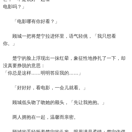
电影吗？」
「电影哪有你好看？」
顾城一把将楚宁拉进怀里，语气轻佻，「我只想看
你。」
楚宁的脸上浮现出一抹红晕，象征性地挣扎了一下，却
没真要挣脱的意思：
「你总是这样……明明答应我的……」
「好好好，看电影，一会儿就看。」
顾城低头吻了吻她的额头，「先让我抱抱。」
两人拥抱在一起，温馨而亲密。
顾城的手轻抚着楚宁的头发，眼里满是柔情；楚宁依偎