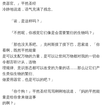
类器官。』平然圣经
冷静地说道，语气充满了残念。
「诶，是这样吗？」
『不然呢，你感觉它们像是会需要繁衍的生物吗？』
「那也没关系吧。」克柯斯摸了摸下巴，思索道，「你
看啊，既然平然能量
是可以支配万物的力量，是可以让世间万物都对我的一切命
令都言听计从，连物
理规律、意识形态都可以改变的力量的话……那么让它们产
生类似生物的繁衍、
做爱用器官，也是可以的吧？」
『你个狗！』平然圣经骂骂咧咧地说道，『妈的平然能
量是给你拿来做这事
的啊？』