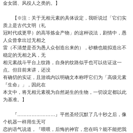
金女团、风役人之类的。】
【※注：关于无相元素的具体设定，我听说过「它们实
质上是古代文明（礼
冠时代或更早）的高等炼金产物」的这种说法，剧情中，愚
人众曾拿出过无相之
雷（不清楚是否为愚人众创造出来的），砂糖也能拟造出不
稳定的无相之风，无
相元素战斗平台上纹路，自身的纹路似乎也可以佐证这一
点。但目前来讲，还没
有确切的实证，且游戏内以明确文本称呼它们为「高级元素
『生命』」，因此在
本文中，将无相元素视为自然诞生的生物，一切设定都以此
为基准。】
『……………………』平然圣经沉默了几十秒之后，像
个机器一样用生无可
恋的语气说道，『喂喂，后悔的神官，您在吗？能不能把我