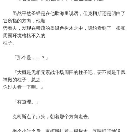
虽然平然圣经是在他脑海里说话，但克柯斯还是明白了
它所指的方向，他顺
势看去，发现在稀疏的墨绿色树木之中，隐约看到了一根和
周围环境格格不入的
柱子。
「那个是……？」
『大概是无相元素战斗场周围的柱子吧，要不就是千风
神殿的柱子，总之，
你过去看一下呗。』
「有道理。」
克柯斯点了点头，朝着那个方向走去。
半个小时之后，克柯斯扒着一棵树木，气喘吁吁地说