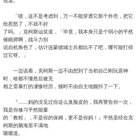
说道。
「啧，这不是考虑到，万一不能穿透它那个外壳，把它
给惹怒了，不就不好
了吗。」克柯斯讪笑道，「毕竟，我本身只是个弱小的平然
催眠师啊，战斗力别
说自机角色了，估计连蒙德城士兵都比不了吧，哪可能打得
过它呀。」
一边说着，克柯斯一边不由想到了当初自己刚玩原神
时，啥都不懂然后被无
相之雷暴打的凄惨经历，顿时不由自主地颤抖了一下。
『……妈的没见过你这么臭脸皮的，我再警告你一次，
我是你修习平然能量
的「教程」，不是你的保姆，更不是你妈！』平然圣经在克
柯斯的脑海里不满地
嚷嚷道。