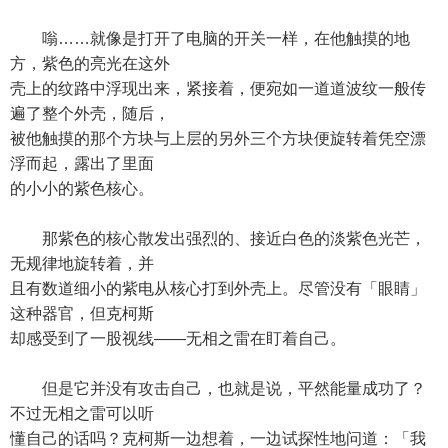
嗡……就像是打开了电脑的开关一样，在他触摸的地
方，紫色的亮光在这外
壳上的纹路中浮现出来，紧接着，便宛如一道道波纹一般传
遍了整个外壳，随后，
被他触摸的那个方块与上层的另外三个方块便旋转着凭空漂
浮而起，露出了里面
的小小的紫色核心。
那紫色的核心散发出强烈的、接近白色的淡紫色光芒，
无规律地旋转着，并
且有数道细小的紫电从核心打到外壳上。尽管没有「眼睛」
这种器官，但克柯斯
却感受到了一股视线——无相之雷在盯着自己。
但是它并没有攻击自己，也就是说，平然能量成功了？
不过无相之雷可以听
懂自己的话吗？克柯斯一边想着，一边试探性地问道：「我