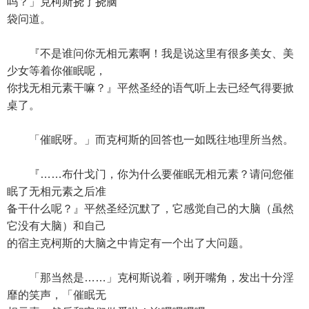
吗？」克柯斯挠了挠脑
袋问道。
『不是谁问你无相元素啊！我是说这里有很多美女、美
少女等着你催眠呢，
你找无相元素干嘛？』平然圣经的语气听上去已经气得要掀
桌了。
「催眠呀。」而克柯斯的回答也一如既往地理所当然。
『……布什戈门，你为什么要催眠无相元素？请问您催
眠了无相元素之后准
备干什么呢？』平然圣经沉默了，它感觉自己的大脑（虽然
它没有大脑）和自己
的宿主克柯斯的大脑之中肯定有一个出了大问题。
「那当然是……」克柯斯说着，咧开嘴角，发出十分淫
靡的笑声，「催眠无