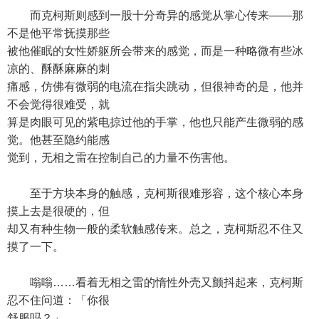
而克柯斯则感到一股十分奇异的感觉从掌心传来——那
不是他平常抚摸那些
被他催眠的女性娇躯所会带来的感觉，而是一种略微有些冰
凉的、酥酥麻麻的刺
痛感，仿佛有微弱的电流在指尖跳动，但很神奇的是，他并
不会觉得很难受，就
算是肉眼可见的紫电掠过他的手掌，他也只能产生微弱的感
觉。他甚至隐约能感
觉到，无相之雷在控制自己的力量不伤害他。
至于方块本身的触感，克柯斯很难形容，这个核心本身
摸上去是很硬的，但
却又有种生物一般的柔软触感传来。总之，克柯斯忍不住又
摸了一下。
嗡嗡……看着无相之雷的惰性外壳又颤抖起来，克柯斯
忍不住问道：「你很
舒服吗？」