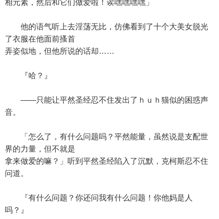
相元素，然后和它们做爱啦！诶嘿嘿嘿嘿」
他的语气听上去淫荡无比，仿佛看到了十个大美女脱光
了衣服在他面前搔首
弄姿似地，但他所说的话却……
『哈？』
——只能让平然圣经忍不住发出了ｈｕｈ猫似的困惑声
音。
「怎么了，有什么问题吗？平然能量，虽然说是支配世
界的力量，但不就是
拿来做爱的嘛？」听到平然圣经陷入了沉默，克柯斯忍不住
问道。
『有什么问题？你还问我有什么问题！你他妈是人
吗？』