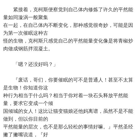
紧接着，克柯斯便察觉到自己体内修炼了许久的平然能
量如同漩涡一般聚集
在一起，在自己体内不断变化，那种感觉很奇妙，可能是因
为第一次催眠这种古
怪的生物，克柯斯只感觉自己的平然能量变化像是将青椒炒
肉做成钢筋拌混凝土。
「嗯？还没好吗？」
『废话，哥们，你要催眠的可不是普通人！甚至不太算
是生物！你知道你这
种行为相当于什么吗？相当于你对着一块石头释放平然能
量，要求它变成一个倾
国倾城的女人！这比让猫变猫娘还他妈离谱，虽然不是不能
做到，但以你目前的
平然能量的层次，也不是那么轻松的事情好嘛。』平然圣经
撇了撇嘴说道，『好