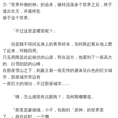
力『世界外侧的神』的追杀，辗转流落多个世界之后，终于
逃出生天，并最终坠
落于这个世界。
「不过这里是哪里呢？」
但是顾不得拭去身上的青草碎末，克柯斯赶紧从地上爬
了起来，环顾四周。
只见周围是此起彼伏的山崖，而在远方，他看到了一座高大
的、白雪皑皑的山峰，
在那座雪山之下，则矗立着一座宏伟的通体呈白色的巨大城
市，那座城市旁边有
一座巨大的湖泊，不过那座城市……
「咦，怎么感觉有点眼熟？」克柯斯嘟囔道。
『那里是蒙德城，小子，你跑到「原神」的世界里
了。』就在此时，一个懒