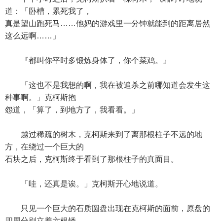
道：「卧槽，累死我了，
真是望山跑死马……他妈的游戏里一分钟就能到的距离居然
这么远啊……」
『都叫你平时多锻炼身体了，你个菜鸡。』
「这也不是我想的啊，我在被追杀之前哪知道会发生这
种事啊。」克柯斯抱
怨道，「算了，到地方了，我看看。」
越过稀疏的树木，克柯斯来到了离那根柱子不远的地
方，在绕过一个巨大的
石块之后，克柯斯终于看到了那根柱子的真面目。
「哇，还真是诶。」克柯斯开心地说道。
只见一个巨大的石质圆盘出现在克柯斯的面前，原盘的
四周分别立着六根矮