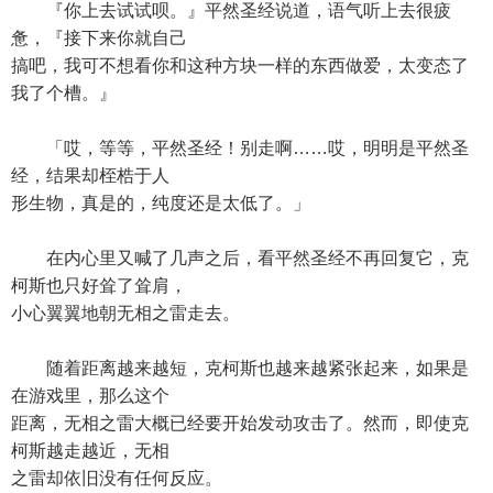
『你上去试试呗。』平然圣经说道，语气听上去很疲
惫，『接下来你就自己
搞吧，我可不想看你和这种方块一样的东西做爱，太变态了
我了个槽。』
「哎，等等，平然圣经！别走啊……哎，明明是平然圣
经，结果却桎梏于人
形生物，真是的，纯度还是太低了。」
在内心里又喊了几声之后，看平然圣经不再回复它，克
柯斯也只好耸了耸肩，
小心翼翼地朝无相之雷走去。
随着距离越来越短，克柯斯也越来越紧张起来，如果是
在游戏里，那么这个
距离，无相之雷大概已经要开始发动攻击了。然而，即使克
柯斯越走越近，无相
之雷却依旧没有任何反应。