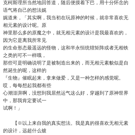
克柯斯理所当然地回答道，随后便摸着下巴，用十分怀念的
语气将自己的想法娓
娓道来，「其实啊，我当初在玩原神的时候，就非常喜欢无
相元素的设计呢。原
神里那么多的原魔之中，就无相元素的设计是我最喜欢的，
因为它是离我所常见
的生命形态最遥远的怪物，这和半永恒统辖矩阵或者无相铁
之类的可不一样哦，
那些可是明确说明了是被制造出来的，而无相元素貌似是自
然诞生的呢，这样的
『生物』催眠起来，拿来做爱，又是一种怎样的感觉呢。
哎，每每想起我都有些
心潮澎湃啊，没想到我居然运气这么好，穿越到了原神世界
中，那我肯定要试一
试啊！」
【※以上来自我的真实想法。我是真的很喜欢无相元素
的设计，远超什么镀