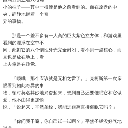
小的柱子——其中一根便是他之前看到的。而在原盘的中
央，静静地躺着一个奇
异的事物。
那是一个差不多有一人高的巨大紫色立方体，和游戏里
看到的漂浮在空中不
同，此刻它的八个惰性外壳完全封闭，看不到一点核心，而
且也是放在地上，看
上去像是在睡觉。
「哦哦，那个应该就是无相之雷了。」克柯斯第一次亲
眼看到如此奇异的事
物，顿时莫名其妙地兴奋起来，想到自己还要催眠它和它做
爱，他不由得更加愉
悦，「说起来，平然圣经，我能远距离直接催眠它吗？」
『你问我干嘛，你自己试一试啊？』平然圣经没好气地