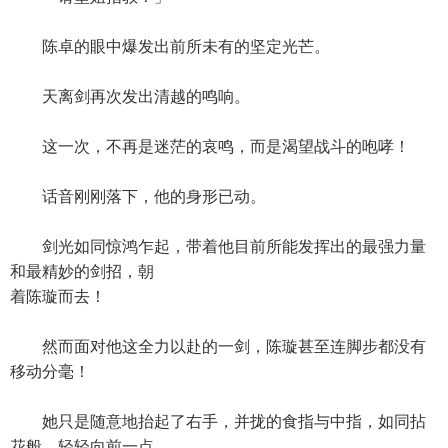
陈卓的眼中爆发出前所未有的坚定光芒。
天离剑再次发出清越的鸣响。
这一次，不再是迷茫的哀鸣，而是渴望战斗的咆哮！
话音刚刚落下，他的身形已动。
剑光如同惊鸿乍起，带着他目前所能发挥出的最强力量
和最精妙的剑招，朝
着陈璇而去！
然而面对他这全力以赴的一剑，陈璇甚至连脚步都没有
移动分毫！
她只是随意地抬起了右手，并拢的食指与中指，如同拈
花般，轻轻向前一点。