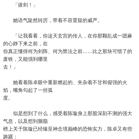
「拔剑！」
她语气陡然转厉，带着不容置疑的威严。
「让我看看，你这天玄宫的传人，在你那颗乱成一团麻
的心静下来之前，在
你真正懂得何为剑阵、何为禁法之前……比之那块可惜了的
废铁，又能强到哪里
去！」
她看着陈卓眼中重新燃起的、夹杂着不甘和倔强的火
焰，嘴角勾起了一丝弧
度。
似是想到了什么，感受着陈璇身上那股深刻不测的强大
气息，以及想到胭脂
榜上关于陈璇已经臻至神念境巅峰的恐怖实力，陈卓又有些
踌躇：