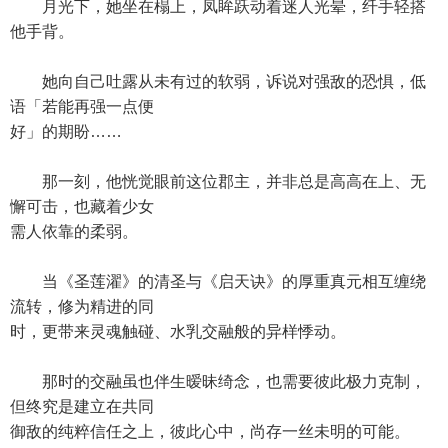
月光下，她坐在榻上，凤眸跃动着迷人光晕，纤手轻搭
他手背。
她向自己吐露从未有过的软弱，诉说对强敌的恐惧，低
语「若能再强一点便
好」的期盼……
那一刻，他恍觉眼前这位郡主，并非总是高高在上、无
懈可击，也藏着少女
需人依靠的柔弱。
当《圣莲濯》的清圣与《启天诀》的厚重真元相互缠绕
流转，修为精进的同
时，更带来灵魂触碰、水乳交融般的异样悸动。
那时的交融虽也伴生暧昧绮念，也需要彼此极力克制，
但终究是建立在共同
御敌的纯粹信任之上，彼此心中，尚存一丝未明的可能。