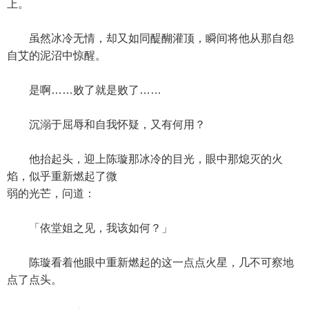
上。
虽然冰冷无情，却又如同醍醐灌顶，瞬间将他从那自怨
自艾的泥沼中惊醒。
是啊……败了就是败了……
沉溺于屈辱和自我怀疑，又有何用？
他抬起头，迎上陈璇那冰冷的目光，眼中那熄灭的火
焰，似乎重新燃起了微
弱的光芒，问道：
「依堂姐之见，我该如何？」
陈璇看着他眼中重新燃起的这一点点火星，几不可察地
点了点头。