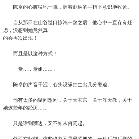
陈卓的心脏猛地一跳，握着剑柄的手指下意识地收紧。
自从那日在山谷隘口惊鸿一瞥之后，他心中一直存有疑
虑，没想到她竟然真
的会再次出现！
而且是以这种方式！
「堂……堂姐……」
陈卓的声音干涩，心头没缘由生出几分窘迫。
他有太多的疑问想问，关于天玄宫，关于浑天教，关于
她这些年的经历……
只是话到嘴边，又不知从何问起。
然而在此刻，这些也都不是最紧要的，一种后知后觉的