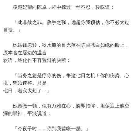
凌楚妃望向陈卓，眸中掠过一丝不忍，轻叹道：
「此非战之罪。敌手之强，远超你我预估，你不必太过
自责。」
她话锋忽转，秋水般的目光落在陈卓苍白如纸的脸上，
原本含在唇边的温言
软语，终化作不容置辩的决断：
「当务之急是疗你的伤，争这七日之机！你的伤势、心
境，皆须速整。只是
七日，着实太短了…」
她微微一顿，似有万难在心，旋即抬眸，坦荡迎上他空
洞的眼神，平淡说道：
「今夜子时……你到我营帐一趟。」