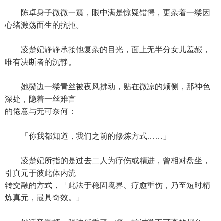
陈卓身子微微一震，眼中满是惊疑错愕，更杂着一缕因
心绪激荡而生的抗拒。
凌楚妃静静承接他复杂的目光，面上无半分女儿羞赧，
唯有决断者的沉静。
她鬓边一缕青丝被夜风拂动，贴在微凉的颊侧，那神色
深处，隐着一丝难言
的倦意与无可奈何：
「你我都知道，我们之前的修炼方式……」
凌楚妃所指的是过去二人为疗伤或精进，曾相对盘坐，
引真元于彼此体内流
转交融的方式，「此法于稳固境界、疗愈重伤，乃至短时精
炼真元，最具奇效。」