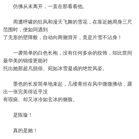
仿佛从未离开，一直在那看着他。
周遭呼啸的狂风和漫天飞舞的雪花，在靠近她周身三尺
范围时，便如同遇到
了无形的壁障般，自动向两侧滑开，竟是片雪不沾身！
一袭简单的白色长袍，没有任何多余的纹饰，却比世间
最华美的锦缎更能衬
托出她那超凡脱俗、宛如冰雪凝成的绝世风姿。
墨色的长发简单地束起，几缕青丝在风中微微拂动，露
出一张完美得近乎没
有瑕疵、却又冰冷如玄冰的侧脸。
是陈璇！
真的是她！