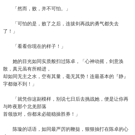
「然而，败，并不可怕。」
「可怕的是，败了之后，连拔剑再战的勇气都失去
了！」
「看看你现在的样子！」
她的目光如同实质般扫过陈卓，「心神动摇，剑意涣
散，真元虽有所精进，
却如同无主之水，空有其量，毫无其势！连最基本的『静』
字都做不到！」
「就凭你这副模样，别说七日后去挑战她，便是让你再
与昨夜那个北羌部落
首领放对，你都未必能稳操胜券！」
陈璇的话语，如同最严厉的鞭挞，狠狠抽打在陈卓的心