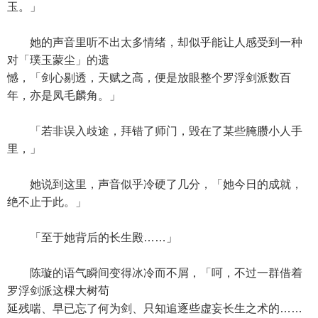
玉。」
她的声音里听不出太多情绪，却似乎能让人感受到一种
对「璞玉蒙尘」的遗
憾，「剑心剔透，天赋之高，便是放眼整个罗浮剑派数百
年，亦是凤毛麟角。」
「若非误入歧途，拜错了师门，毁在了某些腌臜小人手
里，」
她说到这里，声音似乎冷硬了几分，「她今日的成就，
绝不止于此。」
「至于她背后的长生殿……」
陈璇的语气瞬间变得冰冷而不屑，「呵，不过一群借着
罗浮剑派这棵大树苟
延残喘、早已忘了何为剑、只知追逐些虚妄长生之术的……