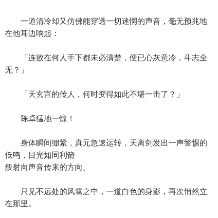
一道清冷却又仿佛能穿透一切迷惘的声音，毫无预兆地
在他耳边响起：
「连败在何人手下都未必清楚，便已心灰意冷，斗志全
无？」
「天玄宫的传人，何时变得如此不堪一击了？」
陈卓猛地一惊！
身体瞬间绷紧，真元急速运转，天离剑发出一声警惕的
低鸣，目光如同利箭
般射向声音传来的方向。
只见不远处的风雪之中，一道白色的身影，再次悄然立
在那里。