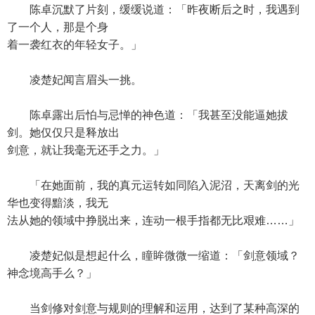
陈卓沉默了片刻，缓缓说道：「昨夜断后之时，我遇到
了一个人，那是个身
着一袭红衣的年轻女子。」
凌楚妃闻言眉头一挑。
陈卓露出后怕与忌惮的神色道：「我甚至没能逼她拔
剑。她仅仅只是释放出
剑意，就让我毫无还手之力。」
「在她面前，我的真元运转如同陷入泥沼，天离剑的光
华也变得黯淡，我无
法从她的领域中挣脱出来，连动一根手指都无比艰难……」
凌楚妃似是想起什么，瞳眸微微一缩道：「剑意领域？
神念境高手么？」
当剑修对剑意与规则的理解和运用，达到了某种高深的