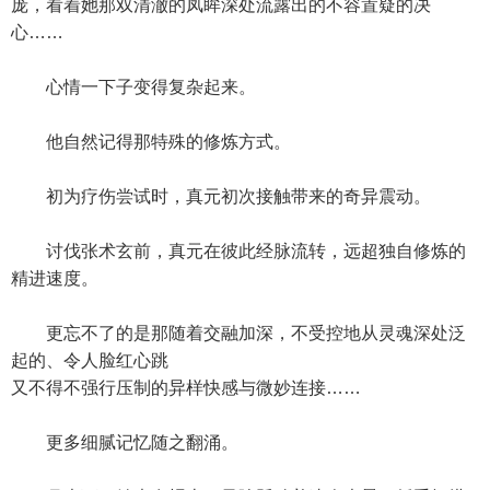
庞，看着她那双清澈的凤眸深处流露出的不容置疑的决
心……
心情一下子变得复杂起来。
他自然记得那特殊的修炼方式。
初为疗伤尝试时，真元初次接触带来的奇异震动。
讨伐张术玄前，真元在彼此经脉流转，远超独自修炼的
精进速度。
更忘不了的是那随着交融加深，不受控地从灵魂深处泛
起的、令人脸红心跳
又不得不强行压制的异样快感与微妙连接……
更多细腻记忆随之翻涌。