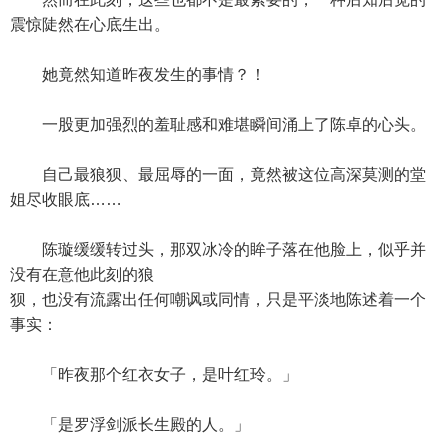
震惊陡然在心底生出。
她竟然知道昨夜发生的事情？！
一股更加强烈的羞耻感和难堪瞬间涌上了陈卓的心头。
自己最狼狈、最屈辱的一面，竟然被这位高深莫测的堂
姐尽收眼底……
陈璇缓缓转过头，那双冰冷的眸子落在他脸上，似乎并
没有在意他此刻的狼
狈，也没有流露出任何嘲讽或同情，只是平淡地陈述着一个
事实：
「昨夜那个红衣女子，是叶红玲。」
「是罗浮剑派长生殿的人。」