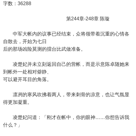
字数：36288
第244章-248章 陈璇
中军大帐内的议事已经结束，众将领带着沉重的心情各
自散去，开始为七日
后的那场凶险莫测的擂台比武做准备。
凌楚妃并未立刻返回自己的营帐，而是示意陈卓随她来
到帐外一处相对僻静、
可以避开耳目的角落。
凛冽的寒风吹拂着两人，带来刺骨的凉意，也让气氛显
得更加凝重。
凌楚妃问道：「刚才在帐中，你的眼神……你想告诉我
什么？」