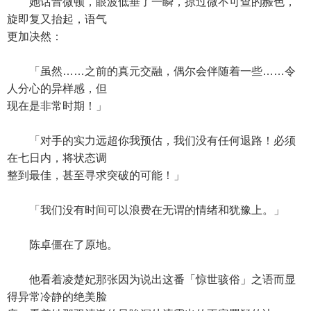
她话音微顿，眼波低垂了一瞬，掠过微不可查的赧色，
旋即复又抬起，语气
更加决然：
「虽然……之前的真元交融，偶尔会伴随着一些……令
人分心的异样感，但
现在是非常时期！」
「对手的实力远超你我预估，我们没有任何退路！必须
在七日内，将状态调
整到最佳，甚至寻求突破的可能！」
「我们没有时间可以浪费在无谓的情绪和犹豫上。」
陈卓僵在了原地。
他看着凌楚妃那张因为说出这番「惊世骇俗」之语而显
得异常冷静的绝美脸