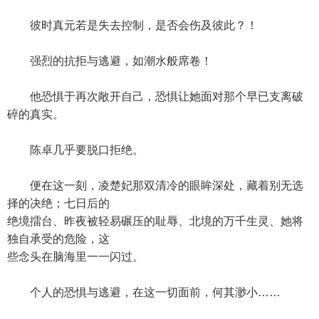
彼时真元若是失去控制，是否会伤及彼此？！
强烈的抗拒与逃避，如潮水般席卷！
他恐惧于再次敞开自己，恐惧让她面对那个早已支离破
碎的真实。
陈卓几乎要脱口拒绝。
便在这一刻，凌楚妃那双清冷的眼眸深处，藏着别无选
择的决绝；七日后的
绝境擂台、昨夜被轻易碾压的耻辱、北境的万千生灵、她将
独自承受的危险，这
些念头在脑海里一一闪过。
个人的恐惧与逃避，在这一切面前，何其渺小……