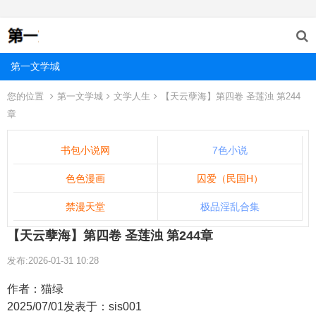
第一文学城
您的位置
第一文学城
文学人生
【天云孽海】第四卷 圣莲浊 第244
章
书包小说网
7色小说
色色漫画
囚爱（民国H）
禁漫天堂
极品淫乱合集
【天云孽海】第四卷 圣莲浊 第244章
发布:2026-01-31 10:28
作者：猫绿
2025/07/01发表于：sis001