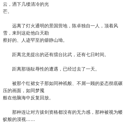
云，洒下几缕清冷的光
芒。
远离了灯火通明的景国营地，陈卓独自一人，顶着风
雪，来到这处他白天勘
察好的、人迹罕至的僻静山坳。
距离北羌提出的还有擂台比武，还有七日时间。
距离那场耻辱性的遭遇，已经过去了一天。
被那个红裙女子那如同神祇般、不屑一顾的姿态彻底碾
压的画面，如同梦魇
般在他脑海中反复回放。
那种连让对方拔剑资格都没有的无力感，那种被视为蝼
蚁般的漠视……