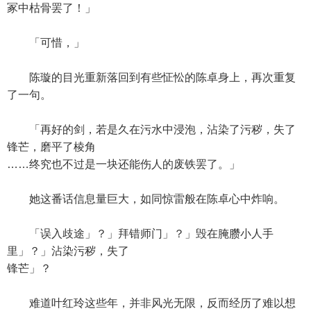
冢中枯骨罢了！」
「可惜，」
陈璇的目光重新落回到有些怔忪的陈卓身上，再次重复
了一句。
「再好的剑，若是久在污水中浸泡，沾染了污秽，失了
锋芒，磨平了棱角
……终究也不过是一块还能伤人的废铁罢了。」
她这番话信息量巨大，如同惊雷般在陈卓心中炸响。
「误入歧途」？」拜错师门」？」毁在腌臜小人手
里」？」沾染污秽，失了
锋芒」？
难道叶红玲这些年，并非风光无限，反而经历了难以想