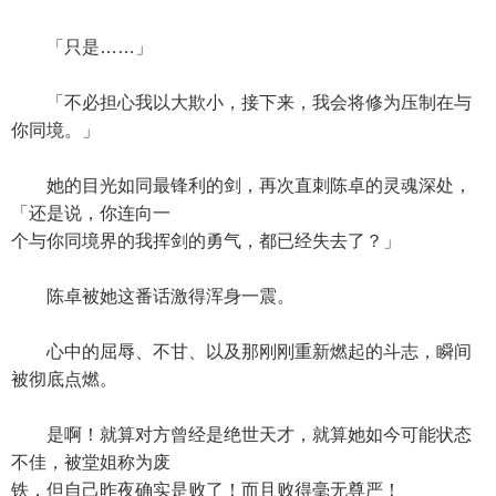
「只是……」
「不必担心我以大欺小，接下来，我会将修为压制在与
你同境。」
她的目光如同最锋利的剑，再次直刺陈卓的灵魂深处，
「还是说，你连向一
个与你同境界的我挥剑的勇气，都已经失去了？」
陈卓被她这番话激得浑身一震。
心中的屈辱、不甘、以及那刚刚重新燃起的斗志，瞬间
被彻底点燃。
是啊！就算对方曾经是绝世天才，就算她如今可能状态
不佳，被堂姐称为废
铁，但自己昨夜确实是败了！而且败得毫无尊严！