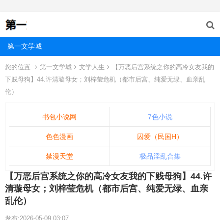
第一文学城
您的位置
第一文学城
文学人生
【万恶后宫系统之你的高冷女友我的
下贱母狗】44.许清璇母女；刘梓莹危机（都市后宫、纯爱无绿、血亲乱
伦）
书包小说网
7色小说
色色漫画
囚爱（民国H）
禁漫天堂
极品淫乱合集
【万恶后宫系统之你的高冷女友我的下贱母狗】44.许
清璇母女；刘梓莹危机（都市后宫、纯爱无绿、血亲
乱伦）
发布:2026-05-09 03:07