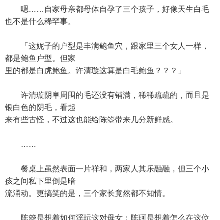
嗯……自家母亲都母体自孕了三个孩子，好像天生白毛
也不是什么稀罕事。
「这妮子的户型是丰满鲍鱼穴，跟家里三个女人一样，
都是鲍鱼户型。但家
里的都是白虎鲍鱼。许清璇这算是白毛鲍鱼？？？」
许清璇阴阜周围的毛还没有铺满，稀稀疏疏的，而且是
银白色的阴毛，看起
来有些古怪，不过这也能给陈箜带来几分新鲜感。
……
餐桌上虽然表面一片祥和，两家人其乐融融，但三个小
孩之间私下里倒是暗
流涌动。更搞笑的是，三个家长竟然都不知情。
陈箜是想着如何淫玩这对母女；陈珂是想着怎么在这位