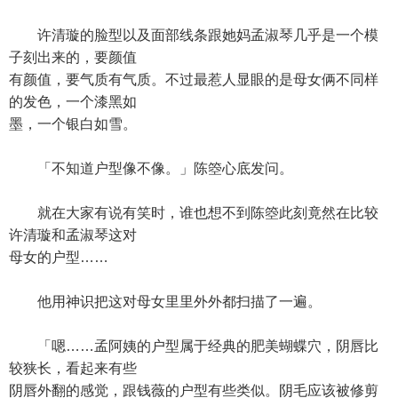
许清璇的脸型以及面部线条跟她妈孟淑琴几乎是一个模
子刻出来的，要颜值
有颜值，要气质有气质。不过最惹人显眼的是母女俩不同样
的发色，一个漆黑如
墨，一个银白如雪。
「不知道户型像不像。」陈箜心底发问。
就在大家有说有笑时，谁也想不到陈箜此刻竟然在比较
许清璇和孟淑琴这对
母女的户型……
他用神识把这对母女里里外外都扫描了一遍。
「嗯……孟阿姨的户型属于经典的肥美蝴蝶穴，阴唇比
较狭长，看起来有些
阴唇外翻的感觉，跟钱薇的户型有些类似。阴毛应该被修剪