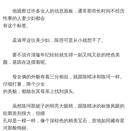
他观察过许多女人的信息面板，通常那些长时间不经历
性事的人妻少妇都会
有这个标签。
孟淑琴这位美少妇，陈箜可是从小就想干了。
要不说许清璇年纪轻轻就生得一副又纯又欲的绝色美
颜，基因在这摆着呢。
母女俩的外貌有着三分相似，就跟陈晴冰和陈珂一样。
仔细打量，两个少女
的美貌，都能在其母亲上找到源头。
虽然陈珂那妮子的明亮大眼睛，跟陈晴冰的标致凤眼的
轮廓差别很大，但瞳
孔却是一模一样，像个深棕色的精美宝石，质地如同藏有星
河那般绚丽。