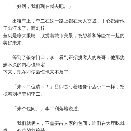
「好啊，我们现在就去吧。」
出租车上，李二在这一路上都在天人交战，手心都给他
干出汗来了。而刘梓
莹则是睁大眼睛，欣赏着城市美景，畅想着和陈箜在一起的
美好未来。
等到了饭馆门口，李二看到正招揽客人的表哥，他那犹
豫不决的内心也坚定
下来，现在即便后悔也来不及了。
「来～二位请～！」吕卯贵弓着腰像个店小二一样，招
揽着刘梓莹和李二。
「来个包间。」李二利落地说道。
「我们就俩人，不需要占人家的包间，咱们在大厅吃就
成。」心善的刘梓莹