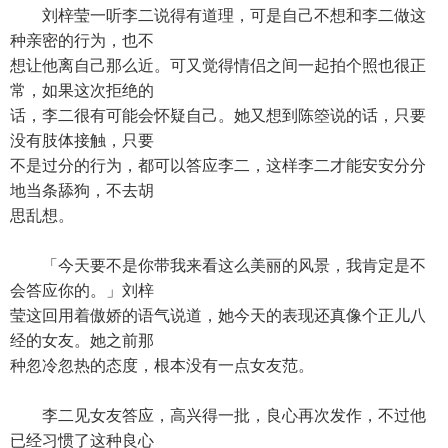
刘梓莹一听李二说得有道理，可是自己不想和李二做这
种亲密的行为，也不
想让他离自己那么近。可又觉得情侣之间一起拍个照也很正
常，如果这次拒绝的
话，李二很有可能会怀疑自己。她又想到陈箜说的话，只要
没有肢体接触，只要
不是过分的行为，都可以答应李二，这样李二才能安安分分
地当条舔狗，不去胡
思乱想。
「今天要不是你带我来看这么美丽的风景，我肯定是不
会答应你的。」刘梓
莹这回用着傲娇的语气说道，她今天的表现还真像个正儿八
经的女友。她之前那
种忽冷忽热的态度，根本没有一点女友范。
李二见女友答应，高兴得一批，良心再次发作，不过他
已经习惯了这种良心