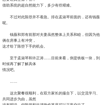
借助系统的超自然能力下，多少有些艰难。
不过对此陈箜并不着急。排在孟淑琴前面的，还有钱薇
呢。
钱薇和郑有前那对夫妻虽然整体上关系和睦，但因为他
俩在房事上有冲突，
这才给了陈箜下手的机会。
至于孟淑琴和许正涛……目前来看，倒是铁板一块，到
时候再了解了解具体
情况吧。
……
这次聚餐很顺利，在双方家长的撮合下，以交流学习、
共同进步为由，虽然
没有明说，但陈箜和许清璇也算是可以正常交往了。