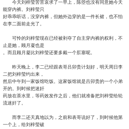
今天刘梓莹苦苦哀求了一早上，陈箜也没有同意她今天
能穿内裤。刘梓莹只
好乖乖听话，没穿内裤，但她外边穿的是一件长裙，也不怕
在李二面前走光了。
可怜的刘梓莹现在已经被剥夺了自主穿内裤的权利，不
止是她，顾月凝也是
。而且顾月凝比刘梓莹还要多戴一个肛塞呢。
昨天晚上，李二已经跟表哥吕卯贵计划好，明天周日李
二把刘梓莹约出来，
然后中午到一家饭馆吃饭。这家饭馆就是吕卯贵的一个小弟
开的。到时候把迷奸
药放在茶水里，等药效发作之后，他们就准备把刘梓莹给轮
流迷奸了。
而李二还天真地以为，之前和表哥说好了，到时候他第
一个上，给刘梓莹破