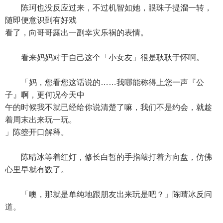
陈珂也没反应过来，不过机智如她，眼珠子提溜一转，
随即便意识到有好戏
看了，向哥哥露出一副幸灾乐祸的表情。
看来妈妈对于自己这个「小女友」很是耿耿于怀啊。
「妈，您看您这话说的……我哪能称得上您一声『公
子』啊，更何况今天中
午的时候我不就已经给你说清楚了嘛，我们不是约会，就趁
着周末出来玩一玩。
」陈箜开口解释。
陈晴冰等着红灯，修长白皙的手指敲打着方向盘，仿佛
心里早就有数了。
「噢，那就是单纯地跟朋友出来玩是吧？」陈晴冰反问
道。