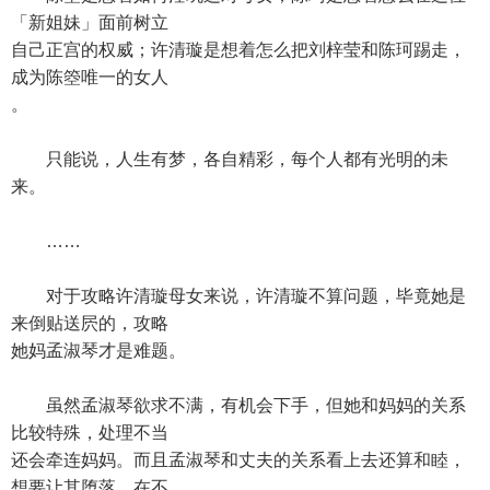
「新姐妹」面前树立
自己正宫的权威；许清璇是想着怎么把刘梓莹和陈珂踢走，
成为陈箜唯一的女人
。
只能说，人生有梦，各自精彩，每个人都有光明的未
来。
……
对于攻略许清璇母女来说，许清璇不算问题，毕竟她是
来倒贴送屄的，攻略
她妈孟淑琴才是难题。
虽然孟淑琴欲求不满，有机会下手，但她和妈妈的关系
比较特殊，处理不当
还会牵连妈妈。而且孟淑琴和丈夫的关系看上去还算和睦，
想要让其堕落，在不