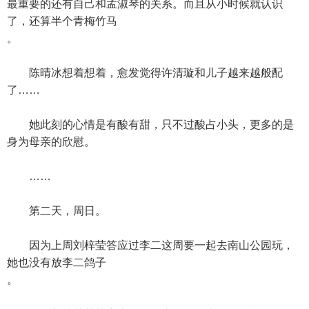
最重要的还有自己和孟淑琴的关系。而且从小时候就认识
了，还算半个青梅竹马
。
陈晴冰想着想着，愈发觉得许清璇和儿子越来越般配
了……
她此刻的心情是有酸有甜，只不过酸占小头，更多的是
身为母亲的欣慰。
……
第二天，周日。
因为上周刘梓莹答应过李二这周要一起去南山公园玩，
她也没有放李二鸽子
。