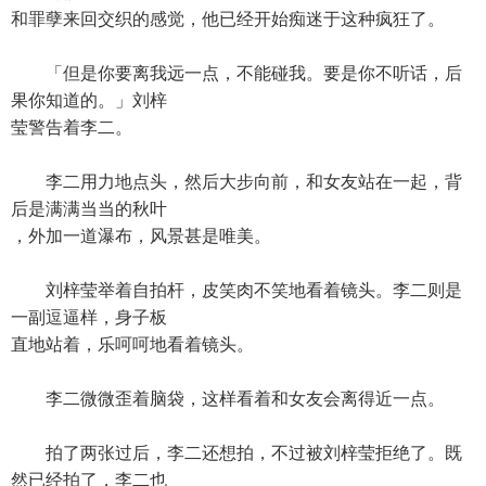
和罪孽来回交织的感觉，他已经开始痴迷于这种疯狂了。
「但是你要离我远一点，不能碰我。要是你不听话，后
果你知道的。」刘梓
莹警告着李二。
李二用力地点头，然后大步向前，和女友站在一起，背
后是满满当当的秋叶
，外加一道瀑布，风景甚是唯美。
刘梓莹举着自拍杆，皮笑肉不笑地看着镜头。李二则是
一副逗逼样，身子板
直地站着，乐呵呵地看着镜头。
李二微微歪着脑袋，这样看着和女友会离得近一点。
拍了两张过后，李二还想拍，不过被刘梓莹拒绝了。既
然已经拍了，李二也