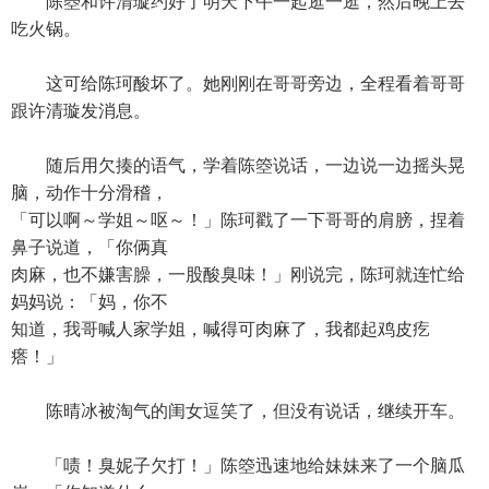
陈箜和许清璇约好了明天下午一起逛一逛，然后晚上去
吃火锅。
这可给陈珂酸坏了。她刚刚在哥哥旁边，全程看着哥哥
跟许清璇发消息。
随后用欠揍的语气，学着陈箜说话，一边说一边摇头晃
脑，动作十分滑稽，
「可以啊～学姐～呕～！」陈珂戳了一下哥哥的肩膀，捏着
鼻子说道，「你俩真
肉麻，也不嫌害臊，一股酸臭味！」刚说完，陈珂就连忙给
妈妈说：「妈，你不
知道，我哥喊人家学姐，喊得可肉麻了，我都起鸡皮疙
瘩！」
陈晴冰被淘气的闺女逗笑了，但没有说话，继续开车。
「啧！臭妮子欠打！」陈箜迅速地给妹妹来了一个脑瓜