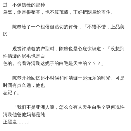
过，不像钱薇的那种
鸟窝，倒是很整齐，也不算茂盛，正好把阴阜给盖住。」
陈箜给了一个粗俗但贴切的评价，「不错不错，上品美
屄！」
观赏许清璇的户型时，陈箜也是心底惊讶道：「没想到
许清璇的屄毛也是白
色的。合着许清璇这妮子的白毛是天生的？？？」
陈箜开始回忆起小时候和许清璇一起玩乐的时光。可是
时间有点久远，他也
忘记了。
「我们不是亚洲人嘛，怎么会有人天生白毛？更何况许
清璇他爸他妈都是纯
正黑发……」