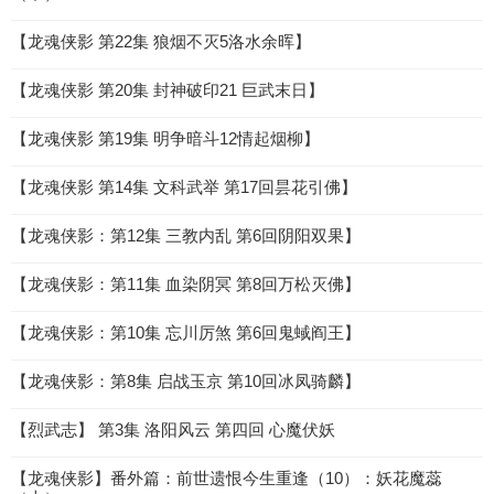
【龙魂侠影 第22集 狼烟不灭5洛水余晖】
【龙魂侠影 第20集 封神破印21 巨武末日】
【龙魂侠影 第19集 明争暗斗12情起烟柳】
【龙魂侠影 第14集 文科武举 第17回昙花引佛】
【龙魂侠影：第12集 三教内乱 第6回阴阳双果】
【龙魂侠影：第11集 血染阴冥 第8回万松灭佛】
【龙魂侠影：第10集 忘川厉煞 第6回鬼蜮阎王】
【龙魂侠影：第8集 启战玉京 第10回冰凤骑麟】
【烈武志】 第3集 洛阳风云 第四回 心魔伏妖
【龙魂侠影】番外篇：前世遗恨今生重逢（10）：妖花魔蕊