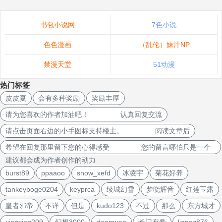
书包小说网
7色小说
色色漫画
（乱伦）妹汁NP
禁漫天堂
51动漫
热门标签
皮皮夏
会有多种奖励
奖励丰厚
请为您喜欢的作者加油吧！ 认真回复交流
请点击页面右边的小手图标支持楼主。 阅读文章后
希望在回复那里留下您的心得感受 您的留言哪怕只是一个
建议都会成为作者创作的动力
burst89
ppaaoo
snow_xefd
冰凌宇
菊花好养
tankeyboge0204
keyprca
绫城幻雪
梦晓辉音
红莲玉露
皇者邪帝
不详
但是
kudo123
不过
那么
东方城才